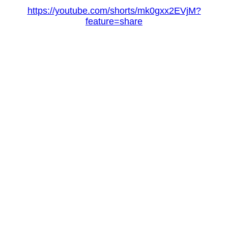
https://youtube.com/shorts/mk0gxx2EVjM?
feature=share