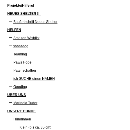
Projekte/Hilferuf
NEUES SHELTER !!!
Baufortschritt Neues Shelter
HELFEN
Amazon Wishlist
feedadog
Teaming
Paws Hope
Patenschaften
ich SUCHE einen NAMEN
Gooding
ÜBER UNS
Marinela Tudor
UNSERE HUNDE
Hündinnen
Klein (bis ca. 35 cm)