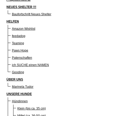
NEUES SHELTER !!!
Baufortschritt Neues Shelter
HELFEN
Amazon Wishlist
feedadog
Teaming
Paws Hope
Patenschaften
ich SUCHE einen NAMEN
Gooding
ÜBER UNS
Marinela Tudor
UNSERE HUNDE
Hündinnen
Klein (bis ca. 35 cm)
Mittel (ca. 36-50 cm)