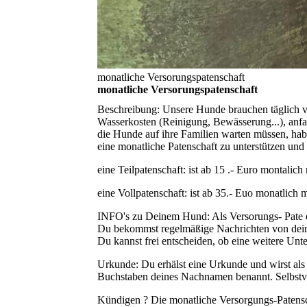
monatliche Versorungspatenschaft
monatliche Versorungspatenschaft
Beschreibung:
Unsere Hunde brauchen täglich v
Wasserkosten (Reinigung, Bewässerung...), anfal
die Hunde auf ihre Familien warten müssen, habt
eine monatliche Patenschaft zu unterstützen und 
eine Teilpatenschaft:
ist ab 15 .- Euro montalich
eine Vollpatenschaft:
ist ab 35.- Euo monatlich 
INFO's zu Deinem Hund:
Als Versorungs- Pate 
Du bekommst regelmäßige Nachrichten von dein
Du kannst frei entscheiden, ob eine weitere Unt
Urkunde:
Du erhälst eine Urkunde und wirst al
Buchstaben deines Nachnamen benannt. Selbstve
Kündigen ?
Die monatliche Versorgungs-Patenscha