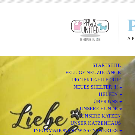
A 
STARTSEITE
FELLIGE NEUZUGÄNGE
PROJEKTE/HILFERUF
NEUES SHELTER !!!
HELFEN
ÜBER UNS
UNSERE HUNDE
UNSERE KATZEN
UNSER KATZENHAUS
INFORMATIONEN / WISSENSWERTES