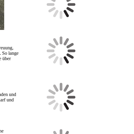
reuung,
. So lange
e über
enden und
arf und
he