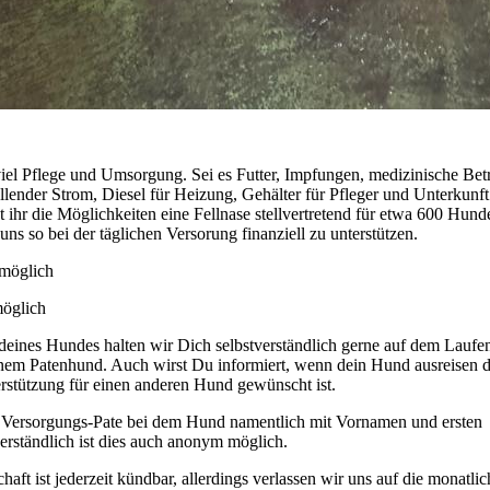
iel Pflege und Umsorgung. Sei es Futter, Impfungen, medizinische Bet
lender Strom, Diesel für Heizung, Gehälter für Pfleger und Unterkunft
 ihr die Möglichkeiten eine Fellnase stellvertretend für etwa 600 Hund
uns so bei der täglichen Versorung finanziell zu unterstützen.
 möglich
möglich
deines Hundes halten wir Dich selbstverständlich gerne auf dem Lauf
em Patenhund. Auch wirst Du informiert, wenn dein Hund ausreisen d
erstützung für einen anderen Hund gewünscht ist.
s Versorgungs-Pate bei dem Hund namentlich mit Vornamen und ersten
rständlich ist dies auch anonym möglich.
ft ist jederzeit kündbar, allerdings verlassen wir uns auf die monatlic