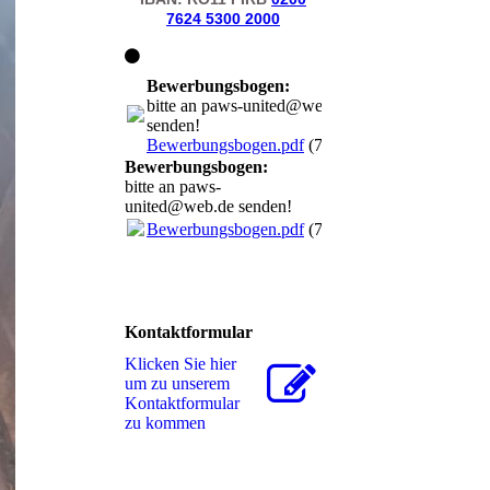
7624 5300 2000
Bewerbungsbogen:
bitte an paws-united@web.de
senden!
Bewerbungsbogen.pdf
(70.86KB)
Bewerbungsbogen:
bitte an paws-
united@web.de senden!
Bewerbungsbogen.pdf
(70.86KB)
Kontaktformular
Klicken Sie hier
um zu unserem
Kon­takt­for­mu­lar
zu kommen