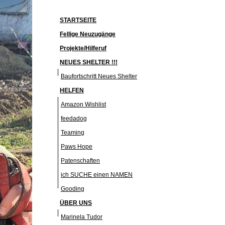
STARTSEITE
Fellige Neuzugänge
Projekte/Hilferuf
NEUES SHELTER !!!
Baufortschritt Neues Shelter
HELFEN
Amazon Wishlist
feedadog
Teaming
Paws Hope
Patenschaften
ich SUCHE einen NAMEN
Gooding
ÜBER UNS
Marinela Tudor