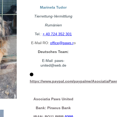
Marinela Tudor
Tierrettung-Vermittlung
Rumänien
Tel.:
+ 40 724 352 301
E-Mail RO:
office@paws.r
o
Deutsches Team:
E-Mail: paws-
united@web.
de
https://www.paypal.com/paypalme/AsociatiaPaw
Asociatia Paws United
Bank: Piraeus Bank
IBAN: RO11 PIRB
0200