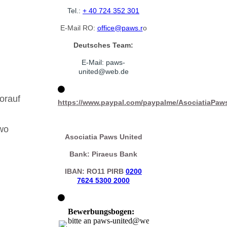
Tel.:
+ 40 724 352 301
E-Mail RO:
office@paws.r
o
Deutsches Team:
E-Mail: paws-
united@web.
de
orauf
https://www.paypal.com/paypalme/AsociatiaPaw
 wo
Asociatia Paws United
Bank: Piraeus Bank
IBAN: RO11 PIRB
0200
7624 5300 2000
Bewerbungsbogen:
bitte an paws-united@web.de