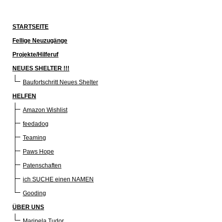
STARTSEITE
Fellige Neuzugänge
Projekte/Hilferuf
NEUES SHELTER !!!
Baufortschritt Neues Shelter
HELFEN
Amazon Wishlist
feedadog
Teaming
Paws Hope
Patenschaften
ich SUCHE einen NAMEN
Gooding
ÜBER UNS
Marinela Tudor