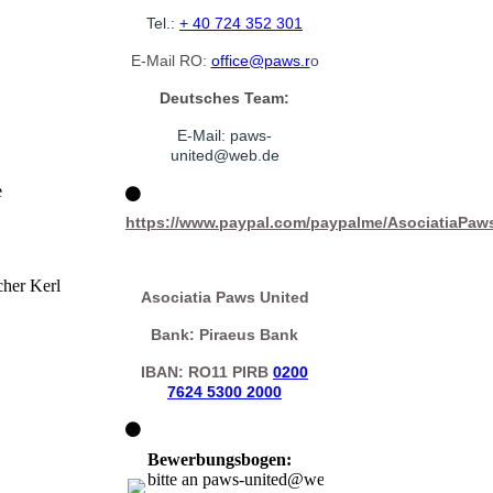
Tel.:
+ 40 724 352 301
E-Mail RO:
office@paws.r
o
Deutsches Team:
E-Mail: paws-
united@web.
de
e
https://www.paypal.com/paypalme/AsociatiaPaw
cher Kerl
Asociatia Paws United
Bank: Piraeus Bank
IBAN: RO11 PIRB
0200
7624 5300 2000
Bewerbungsbogen:
bitte an paws-united@web.de