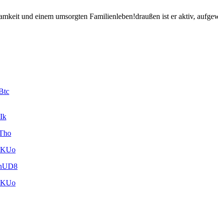
amkeit und einem umsorgten Familienleben!draußen ist er aktiv, aufge
Btc
Ik
wTho
mnKUo
ghUD8
mnKUo